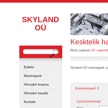
SKYLAND
OÜ
Kesktelik h
Risto Laanisto
24. septem
Esileht
Skyland OÜ masinapark su
Masinapark
Hinnakiri kraana
Kommentaarid:
0
Hinnakiri kaubik
Lisa kommentaar
Kontakt