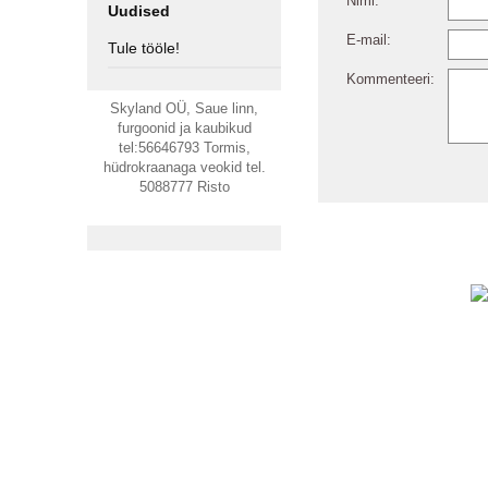
Nimi:
Uudised
E-mail:
Tule tööle!
Kommenteeri:
Skyland OÜ, Saue linn,
furgoonid ja kaubikud
tel:56646793 Tormis,
hüdrokraanaga veokid tel.
5088777 Risto