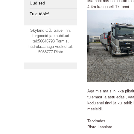
lisa nool mis hõlbustab tõs
Uudised
4,4m kauguselt 17 tonni.
Tule tööle!
Skyland OÜ, Saue linn,
furgoonid ja kaubikud
tel:56646793 Tormis,
hüdrokraanaga veokid tel.
5088777 Risto
Aga mis ma siin ikka pikalt
tulemast ja astu edasi, va
kodulehel ringi ja kui teki
meeleldi.
Tervitades
Risto Laanisto