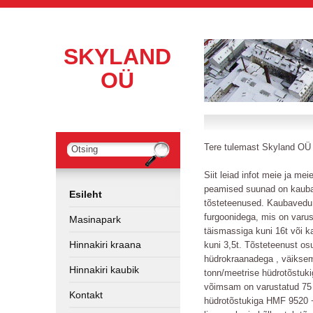
SKYLAND
OÜ
Tere tulemast Skyland OÜ
Siit leiad infot meie ja me
peamised suunad on kauba
Esileht
tõsteteenused. Kaubavedu
furgoonidega, mis on varus
Masinapark
täismassiga kuni 16t või k
Hinnakiri kraana
kuni 3,5t. Tõsteteenust os
hüdrokraanadega , väiksem
Hinnakiri kaubik
tonn/meetrise hüdrotõstuki
võimsam on varustatud 75 
Kontakt
hüdrotõstukiga HMF 9520 +